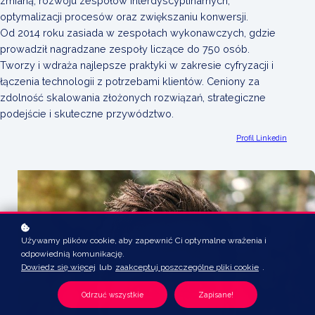
zmianą, rozwoju zespołów interdyscyplinarnych,
optymalizacji procesów oraz zwiększaniu konwersji.
Od 2014 roku zasiada w zespołach wykonawczych, gdzie
prowadził nagradzane zespoły liczące do 750 osób.
Tworzy i wdraża najlepsze praktyki w zakresie cyfryzacji i
łączenia technologii z potrzebami klientów. Ceniony za
zdolność skalowania złożonych rozwiązań, strategiczne
podejście i skuteczne przywództwo.
Profil Linkedin
Używamy plików cookie, aby zapewnić Ci optymalne wrażenia i
odpowiednią komunikację.
Dowiedz się więcej
lub
zaakceptuj poszczególne pliki cookie
.
Odrzuć wszystkie
Zapisane!