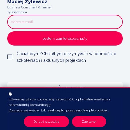
Maciej Żylewicz
Business Consultant & Trainer,
zylewicz.com
Jestem zainteresowana/y
Chciałabym/Chciałbym otrzymywać wiadomości o
szkoleniach i aktualnych projektach
Używamy plików cookie, aby zapewnić Ci optymalne wrażenia i
odpowiednią komunikację.
Dowiedz się więcej
lub
zaakceptuj poszczególne pliki cookie
.
Odrzuć wszystkie
Zapisane!