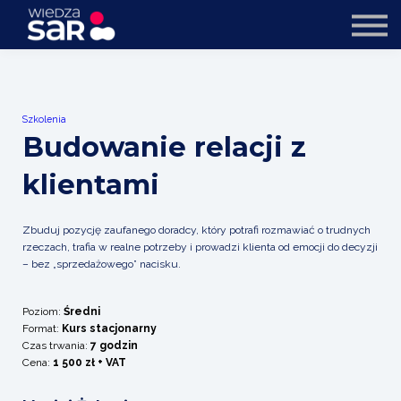
Oferta dla firm
Trenerzy
O nas
Kontakt
Szkolenia
Budowanie relacji z
klientami
Zbuduj pozycję zaufanego doradcy, który potrafi rozmawiać o trudnych
rzeczach, trafia w realne potrzeby i prowadzi klienta od emocji do decyzji
– bez „sprzedażowego” nacisku.
Poziom:
Średni
Format:
Kurs stacjonarny
Czas trwania:
7 godzin
Cena:
1 500 zł
+ VAT