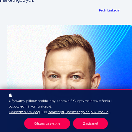
marketingowych.
Profil Linkedin
Używamy plików cookie, aby zapewnić Ci optymalne wrażenia i
odpowiednią komunikację.
Dowiedz się więcej
lub
zaakceptuj poszczególne pliki cookie
.
Odrzuć wszystkie
Zapisane!